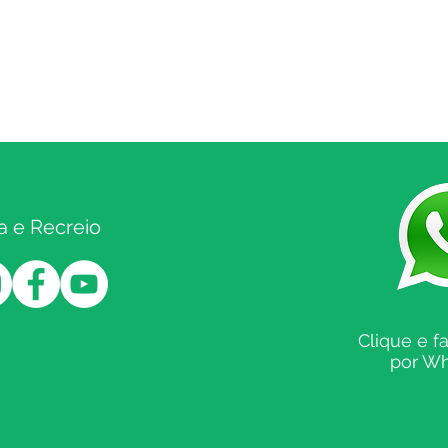
a e Recreio
Clique e f
por W