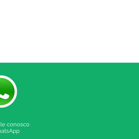
ítica de frete é uma ótima
cer a confiança e garantir
ança.
ale conosco
hatsApp