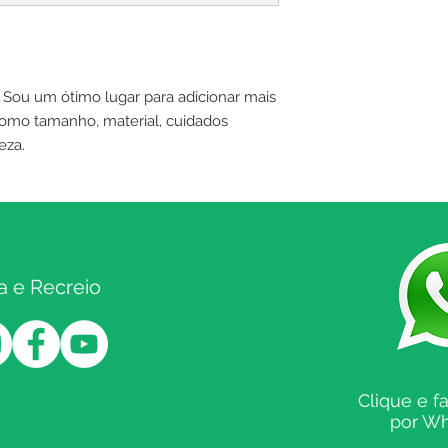
segurança.
claras sobre sua pol
maneira de estabele
compras com segur
Sou um ótimo lugar para adicionar mais 
omo tamanho, material, cuidados 
eza.
a e Recreio
Clique e f
por W