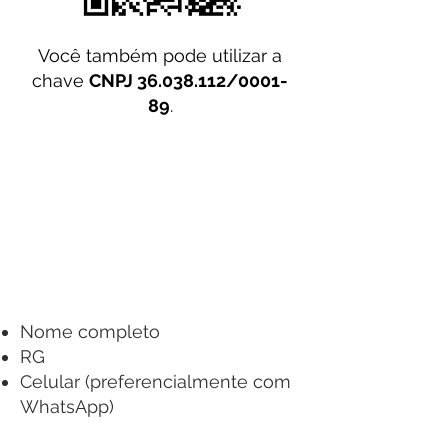
Você também pode utilizar a
chave
CNPJ
36.038.112
/0001-
89
.
2.º passo:
envie para o email
cursos@inlazo.com.br
com o assunto
"Inscrição Workshop - Estudante" o
comprovante do PIX e os seguintes
dados:
Nome completo
RG
Celular (preferencialmente com
WhatsApp)
E-mail