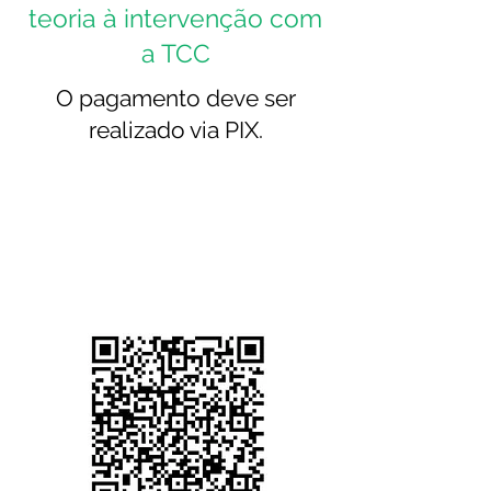
teoria à intervenção com
a TCC
O pagamento deve ser
realizado via PIX.
1.º passo:
com o QR Code abaixo,
efetue o pagamento, através da
opção "QR Code" no PIX do
aplicativo ou site do seu banco.